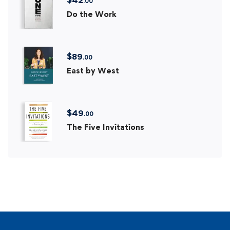
$
42
.00
Do the Work
$
89
.00
East by West
$
49
.00
The Five Invitations