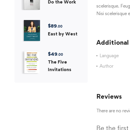
Do the Work
scelerisque. Feug
Nisi scelerisque 
$
89
.00
East by West
Additional
$
49
.00
Language
The Five
Author
Invitations
Reviews
There are no revi
Be the firs