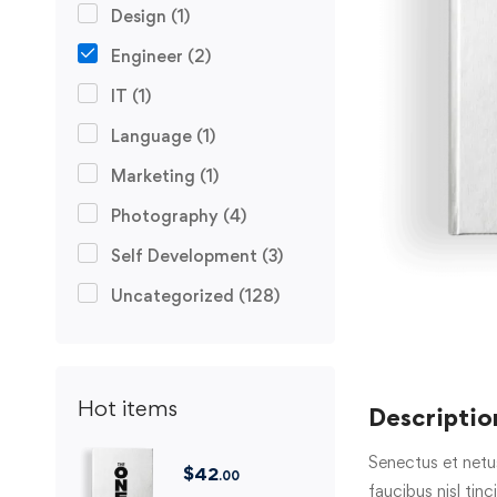
Design
(1)
Engineer
(2)
IT
(1)
Language
(1)
Marketing
(1)
Photography
(4)
Self Development
(3)
Uncategorized
(128)
Hot items
Descriptio
Senectus et netu
$
42
.00
faucibus nisl tin