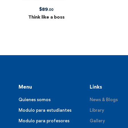
$
89
.00
Think like a boss
Menu
Links
Quienes somos
News & Blogs
Modulo para estudiantes
Library
Modulo para profesores
Gallery