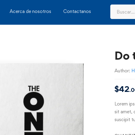
Acerca de nosotros
Contactanos
Do 
Author:
H
$
42
.
Lorem ipsu
sit amet, 
suscipit t