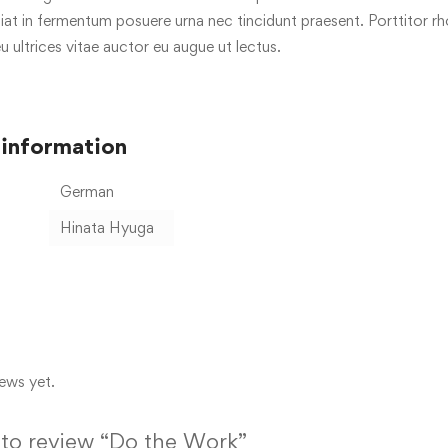
iat in fermentum posuere urna nec tincidunt praesent. Porttitor r
eu ultrices vitae auctor eu augue ut lectus.
 information
German
Hinata Hyuga
ews yet.
t to review “Do the Work”