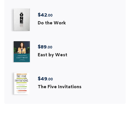
$
42
.00
Do the Work
$
89
.00
East by West
$
49
.00
The Five Invitations