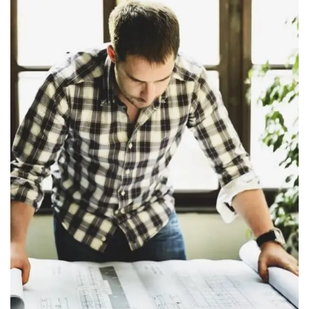
The Ultimate MySQL
Bootcamp: Go from
SQL Beginner to Expert
$
39
.00
QUANTITY
Añadir al carrito