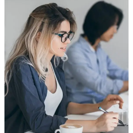
The Complete Graphic
Design Theory for
Beginners Course
$
45
.00
QUANTITY
Añadir al carrito