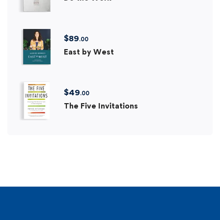
$
89
.00
East by West
$
49
.00
The Five Invitations