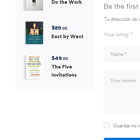
Do the Work
Be the firs
Tu dirección de 
$
89
.00
Your rating:
*
East by West
$
49
.00
The Five
Invitations
Guardar mi n