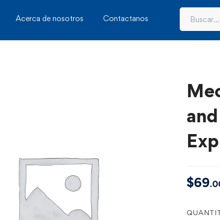
Acerca de nosotros
Contactanos
Mec
and
Exp
$
69
.0
QUANTI