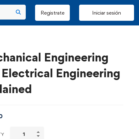
Registrate
Iniciar sesión
hanical Engineering
 Electrical Engineering
lained
0
TY