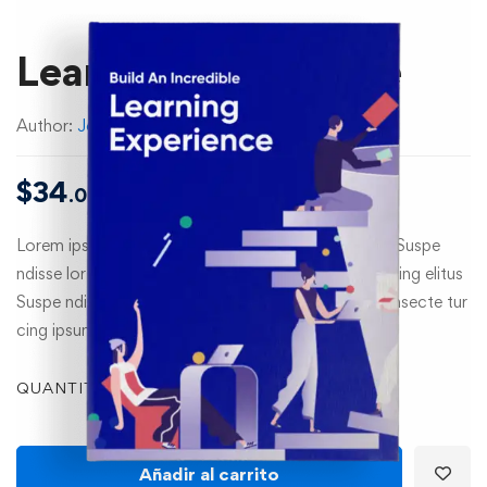
Learning Experience
Author:
John Doe
$
34
.00
Lorem ipsum dolor sit amet, consecte tur cing elit. Suspe
ndisse lor sit amet, consecte tur cing esuscipit tur cing elitus
Suspe ndisse suscipit tur cing elitus lor sit amet, consecte tur
cing ipsum…
QUANTITY
Añadir al carrito