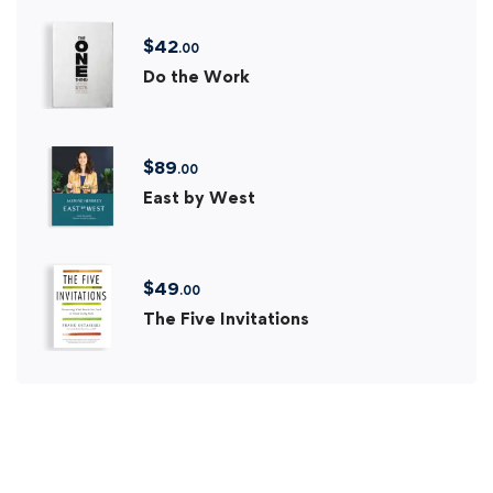
$
42
.00
Do the Work
$
89
.00
East by West
$
49
.00
The Five Invitations