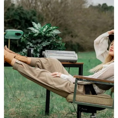
Learn piano or
keyboard from scratch
– Complete piano
course
$
68
.00
QUANTITY
Añadir al carrito