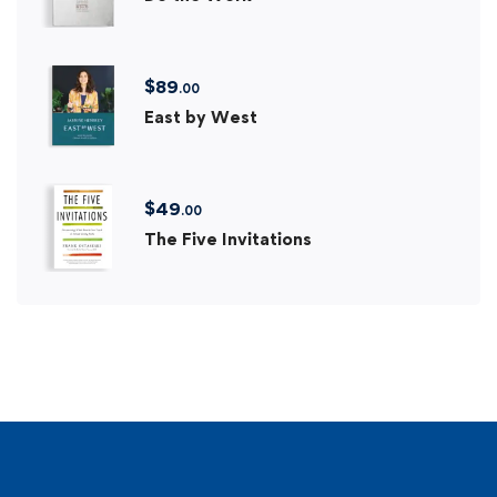
$
89
.00
East by West
$
49
.00
The Five Invitations