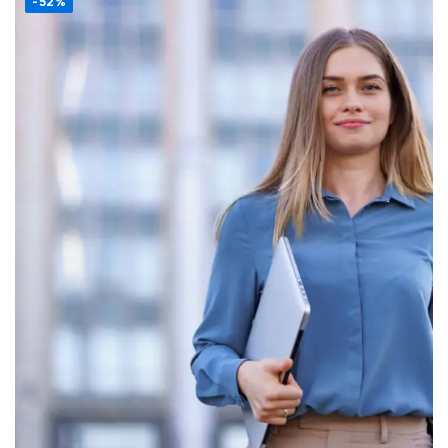
-52%
Fundamentals of
Accounting
$
15
$
31
.00
.00
QUANTITY
Añadir al carrito