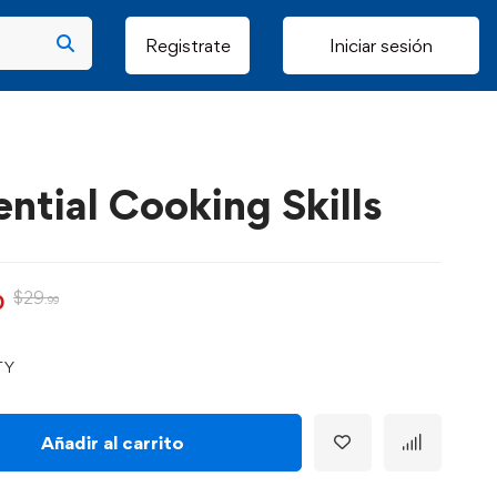
Registrate
Iniciar sesión
ential Cooking Skills
$
29
0
.99
TY
Añadir al carrito