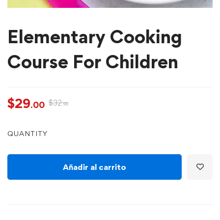
Elementary Cooking
Course For Children
$
29
$
32
.00
.99
QUANTITY
Añadir al carrito