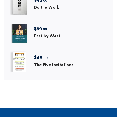
$
42
.00
Do the Work
$
89
.00
East by West
$
49
.00
The Five Invitations