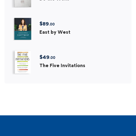
$
89
.00
East by West
$
49
.00
The Five Invitations